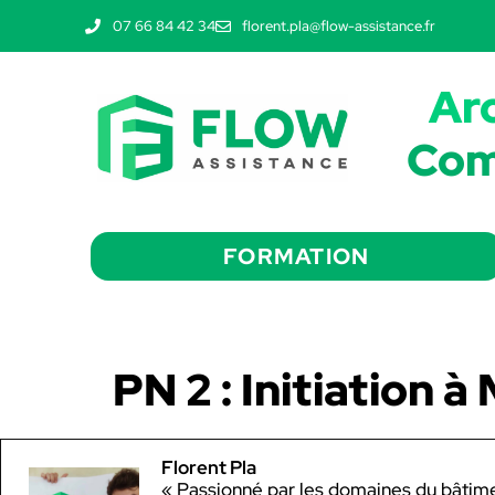
07 66 84 42 34
florent.pla@flow-assistance.fr
Ar
Com
FORMATION
PN 2 : Initiation
Florent Pla
« Passionné par les domaines du bâtiment