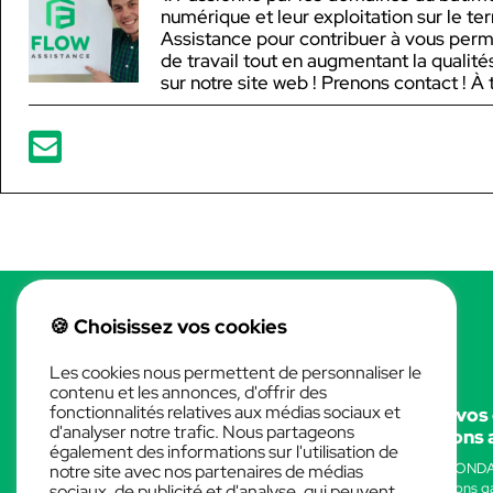
numérique et leur exploitation sur le ter
Assistance pour contribuer à vous perm
de travail tout en augmentant la qualit
sur notre site web ! Prenons contact ! À t
🍪 Choisissez vos cookies
Les cookies nous permettent de personnaliser le
contenu et les annonces, d'offrir des
fonctionnalités relatives aux médias sociaux et
Flow assistance vous permet de développer vos 
d'analyser notre trafic. Nous partageons
numériques par la formation ou des prestations
également des informations sur l'utilisation de
Flow Assistance vous propose ses services sur ALLPLAN et MOND
notre site avec nos partenaires de médias
Quelques que soient vos projets et vos process, nous vous ferons 
sociaux, de publicité et d'analyse, qui peuvent