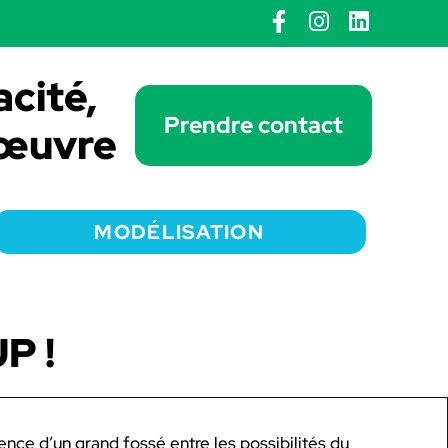
acité,
Prendre contact
 œuvre
MODÉLISATION
P !
ence d’un grand fossé entre les possibilités du