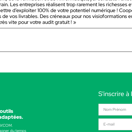
rain. Les entreprises réalisent trop rarement les richesses et
ettre d’exploiter 100% de votre potentiel numérique ! Coop
és de vos livrables. Des créneaux pour nos visioformations e
rès vite pour votre audit gratuit ! »
S'inscrire à
outils
 adaptées.
AY.COM.
gagner du temps