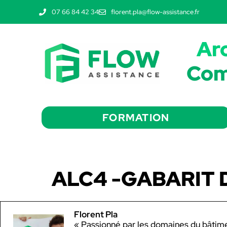
07 66 84 42 34
florent.pla@flow-assistance.fr
Ar
Com
FORMATION
ALC4 -GABARIT D
Florent Pla
« Passionné par les domaines du bâtiment