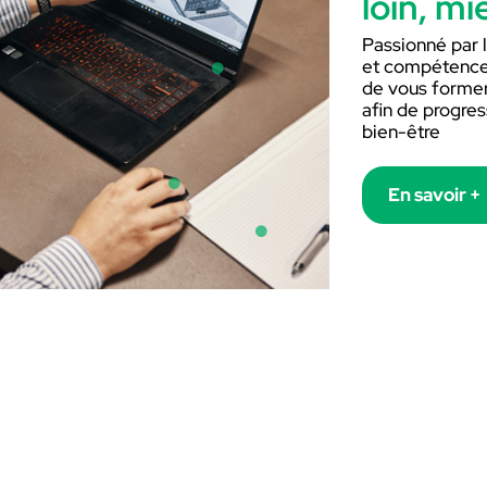
loin, mi
Passionné par l
et compétences
connectivité
de vous former 
afin de progres
bien-être
compétences et savoir-faire
En savoir +
partage et infos