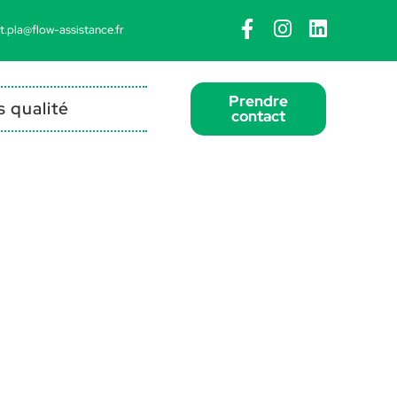
nt.pla@flow-assistance.fr
Prendre
 qualité
contact