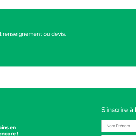
ut renseignement ou devis.
S'inscrire à
ins en
encore !