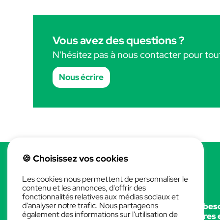
Vous avez des questions ?
N'hésitez pas à nous contacter pour to
Nous écrire
🍪 Choisissez vos cookies
Les cookies nous permettent de personnaliser le
contenu et les annonces, d'offrir des
fonctionnalités relatives aux médias sociaux et
d'analyser notre trafic. Nous partageons
Flow assistance vous accompagne dans vos beso
également des informations sur l'utilisation de
formation AllPlan, Monday.com et bien d'autres 