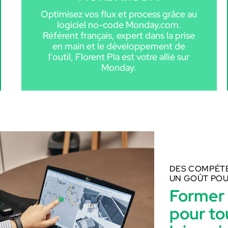
Optimisez vos flux et process grâce au
logiciel no-code Monday.com.
Référent français, expert dans la prise
en main et le développement de
l'outil, Florent Pla est votre allié sur
Monday.
DES COMPÉTE
UN GOÛT POU
Former 
pédagogie
pour tou
ilité