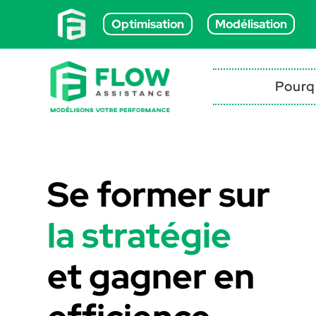
Optimisation
Modélisation
Pourq
Se former sur
l
a
s
t
r
a
t
é
g
i
e
et gagner en