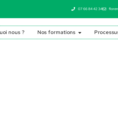
07 66 84 42 34
flore
uoi nous ?
Nos formations
Processus