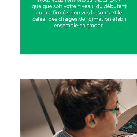
quelque soit votre niveau, du débutant
au confirmé selon vos besoins et le
cahier des charges de formation établi
ensemble en amont.
veille et intérêt
écoute et bienveillance
accessib